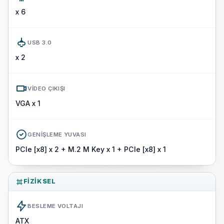
x 6
USB 3.0
x 2
VIDEO ÇIKIŞI
VGA x 1
GENIŞLEME YUVASI
PCIe [x8] x 2 + M.2 M Key x 1 + PCIe [x8] x 1
FIZIKSEL
BESLEME VOLTAJI
ATX