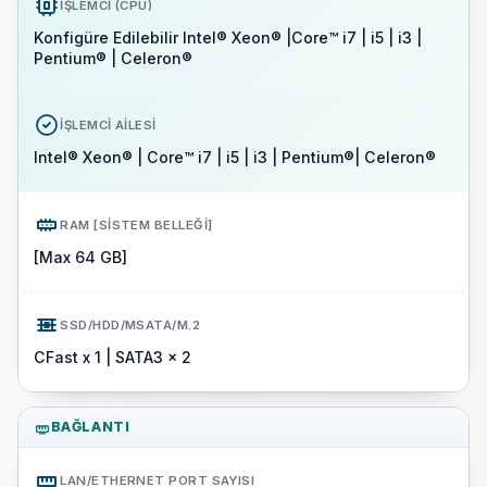
İŞLEMCI (CPU)
Konfigüre Edilebilir Intel® Xeon® |Core™ i7 | i5 | i3 |
Pentium® | Celeron®
İŞLEMCI AILESI
Intel® Xeon® | Core™ i7 | i5 | i3 | Pentium®| Celeron®
RAM [SISTEM BELLEĞI]
[Max 64 GB]
SSD/HDD/MSATA/M.2
CFast x 1 | SATA3 x 2
BAĞLANTI
LAN/ETHERNET PORT SAYISI