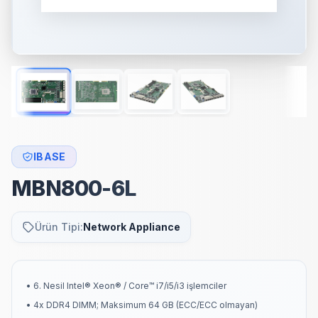
IBASE
MBN800-6L
Ürün Tipi:
Network Appliance
• 6. Nesil Intel® Xeon® / Core™ i7/i5/i3 işlemciler
• 4x DDR4 DIMM; Maksimum 64 GB (ECC/ECC olmayan)