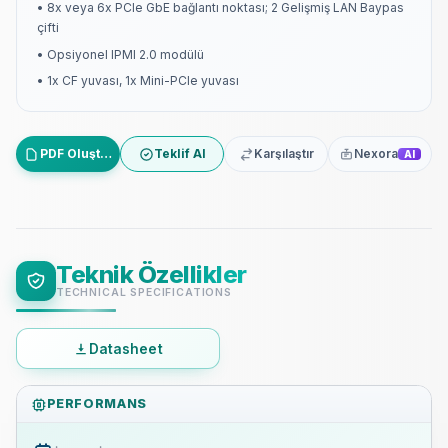
• 8x veya 6x PCIe GbE bağlantı noktası; 2 Gelişmiş LAN Baypas
çifti
• Opsiyonel IPMI 2.0 modülü
• 1x CF yuvası, 1x Mini-PCIe yuvası
PDF Oluştur
Teklif Al
Karşılaştır
Nexora
AI
Teknik Özellikler
TECHNICAL SPECIFICATIONS
Datasheet
PERFORMANS