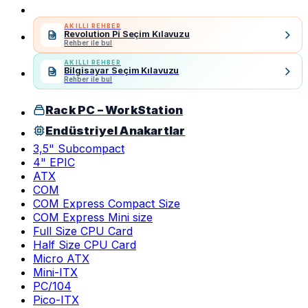
AKILLI REHBER
Revolution Pi Seçim Kılavuzu
Rehber ile bul
AKILLI REHBER
Bilgisayar Seçim Kılavuzu
Rehber ile bul
Rack PC – WorkStation
Endüstriyel Anakartlar
3,5" Subcompact
4" EPIC
ATX
COM
COM Express Compact Size
COM Express Mini size
Full Size CPU Card
Half Size CPU Card
Micro ATX
Mini-ITX
PC/104
Pico-ITX