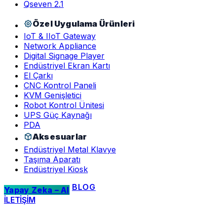
Qseven 2.1
Özel Uygulama Ürünleri
IoT & IIoT Gateway
Network Appliance
Digital Signage Player
Endüstriyel Ekran Kartı
El Çarkı
CNC Kontrol Paneli
KVM Genişletici
Robot Kontrol Ünitesi
UPS Güç Kaynağı
PDA
Aksesuarlar
Endüstriyel Metal Klavye
Taşıma Aparatı
Endüstriyel Kiosk
BLOG
Yapay Zeka – AI
İLETİŞİM