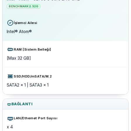
BENCHMARK
2.320
İşlemci Ailesi
Intel® Atom®
RAM [Sistem Belleği]
[Max 32 GB]
SSD/HDD/mSATA/M.2
SATA2 x 1 | SATA3 x 1
BAĞLANTI
LAN/Ethernet Port Sayısı
x 4