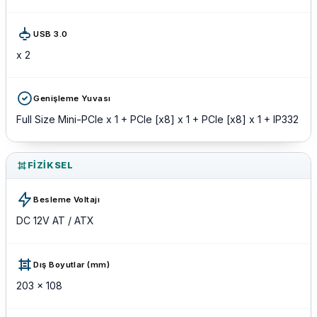
USB 3.0
x 2
Genişleme Yuvası
Full Size Mini-PCIe x 1 + PCIe [x8] x 1 + PCIe [x8] x 1 + IP332
FIZIKSEL
Besleme Voltajı
DC 12V AT / ATX
Dış Boyutlar (mm)
203 x 108