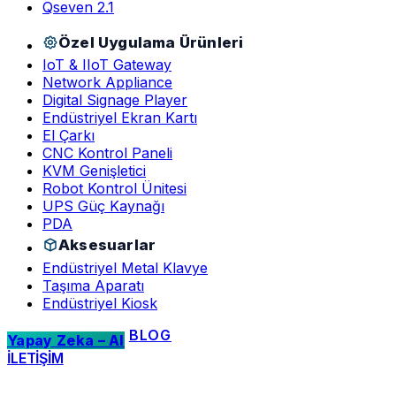
Qseven 2.1
Özel Uygulama Ürünleri
IoT & IIoT Gateway
Network Appliance
Digital Signage Player
Endüstriyel Ekran Kartı
El Çarkı
CNC Kontrol Paneli
KVM Genişletici
Robot Kontrol Ünitesi
UPS Güç Kaynağı
PDA
Aksesuarlar
Endüstriyel Metal Klavye
Taşıma Aparatı
Endüstriyel Kiosk
BLOG
Yapay Zeka – AI
İLETİŞİM