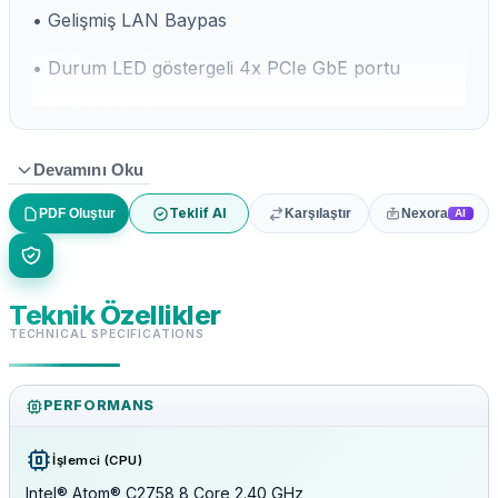
• Gelişmiş LAN Baypas
• Durum LED göstergeli 4x PCIe GbE portu
• 2x DDR3-1600 DIMM; Maksimum 32 GB
• 1x Mini-PCIe soketi, 1x PCIe x4 Genişletme altın
Devamını Oku
parmağı
Teklif Al
PDF Oluştur
Karşılaştır
Nexora
AI
• 1x PCIe x8 Genişletme altın parmak
• DPDK'yi destekler
Teknik Özellikler
TECHNICAL SPECIFICATIONS
PERFORMANS
İşlemci (CPU)
Intel® Atom® C2758 8 Core 2.40 GHz