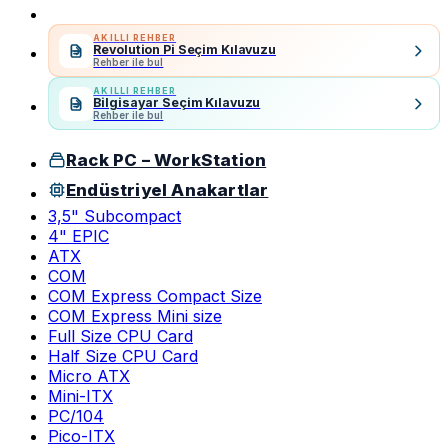
AKILLI REHBER
Revolution Pi Seçim Kılavuzu
Rehber ile bul
AKILLI REHBER
Bilgisayar Seçim Kılavuzu
Rehber ile bul
Rack PC – WorkStation
Endüstriyel Anakartlar
3,5" Subcompact
4" EPIC
ATX
COM
COM Express Compact Size
COM Express Mini size
Full Size CPU Card
Half Size CPU Card
Micro ATX
Mini-ITX
PC/104
Pico-ITX