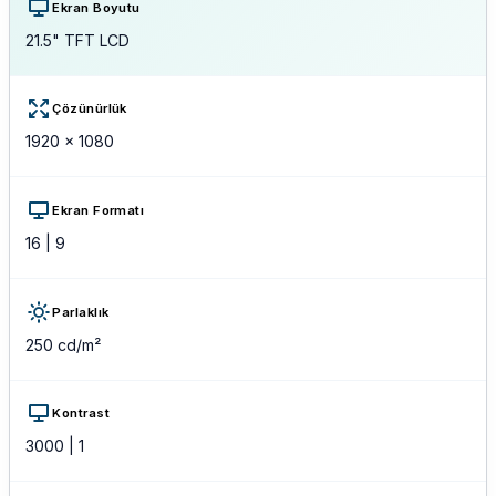
Ekran Boyutu
garantisi verir.
21.5" TFT LCD
Yüksek performanslı işlemci seçenekleriyle
donatılan PANELMATE Askı Kollu Konsol Panel
Çözünürlük
PC, Intel® Celeron'dan 12. Nesil Core i7'ye kadar
1920 x 1080
geniş bir yelpazeye sahiptir. Böylece her türlü iş
ihtiyacına uygun çözümler sunar.
Ekran Formatı
PANELMATE Askı Kollu Konsol Panel PC, geniş
16 | 9
ekran seçenekleriyle her türlü uygulama için ideal
görüntüleme deneyimi sunar. 15" ile 21.5" arasında
Parlaklık
değişen ekran boyutları farklı kullanım
250 cd/m²
senaryolarına uyum sağlar.
EtherCAT protokol desteği ile PANELMATE Askı
Kontrast
Kollu Konsol Panel PC otomasyon sistemlerinde
3000 | 1
yüksek hız ve hassasiyet sunar. Üretim hatlarınızda
daha verimli çalışmanızı sağlar.