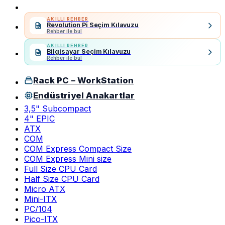
AKILLI REHBER
Revolution Pi Seçim Kılavuzu
Rehber ile bul
AKILLI REHBER
Bilgisayar Seçim Kılavuzu
Rehber ile bul
Rack PC – WorkStation
Endüstriyel Anakartlar
3,5" Subcompact
4" EPIC
ATX
COM
COM Express Compact Size
COM Express Mini size
Full Size CPU Card
Half Size CPU Card
Micro ATX
Mini-ITX
PC/104
Pico-ITX