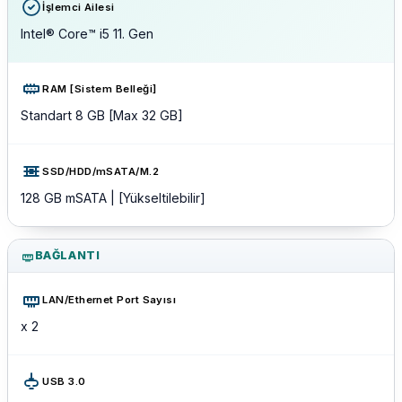
İşlemci Ailesi
Intel® Core™ i5 11. Gen
RAM [Sistem Belleği]
Standart 8 GB [Max 32 GB]
SSD/HDD/mSATA/M.2
128 GB mSATA | [Yükseltilebilir]
BAĞLANTI
LAN/Ethernet Port Sayısı
x 2
USB 3.0