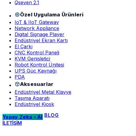
Qseven 2.1
Özel Uygulama Ürünleri
IoT & IIoT Gateway
Network Appliance
Digital Signage Player
Endüstriyel Ekran Kartı
El Çarkı
CNC Kontrol Paneli
KVM Genişletici
Robot Kontrol Ünitesi
UPS Güç Kaynağı
PDA
Aksesuarlar
Endüstriyel Metal Klavye
Taşıma Aparatı
Endüstriyel Kiosk
BLOG
Yapay Zeka – AI
İLETİŞİM