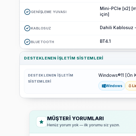
Mini-PCIe [x2] 
GENIŞLEME YUVASI
için]
Dahili Kablosuz -
KABLOSUZ
BT4.1
BLUETOOTH
DESTEKLENEN İŞLETIM SISTEMLERI
Windows®11 [Ön Kur
DESTEKLENEN İŞLETIM
SISTEMLERI
Windows
Li
MÜŞTERI YORUMLARI
Henüz yorum yok — ilk yorumu siz yazın.