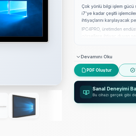
Çok yönlü bilgi işlem gücü
i7'ye kadar çeşitli işlemcil
ihtiyaçlarını karşılayacak p
IPC4PRO, üretimden endüstr
görsellere ihtiyaç duyan sek
sahip 7" ila 27" ekran seçe
Dayanıklılık düşünülerek ür
Devamını Oku
tasarımıyla en zorlu ortaml
dayanıklılık sağlar.
PDF Oluştur
Panel gömülü, VESA75 ve V
montaj seçenekleriyle kurulu
Sanal Deneyimi Ba
sorunsuz entegrasyon sağla
Bu cihazı gerçek gibi d
Yüksek kaliteli bileşenler v
güvenilir ve kesintisiz hiz
vadeli endüstriyel kullanım 
IPC4PRO, çoklu LAN portlar
bağlantıyı destekleyerek k
entegrasyonu garanti eder.