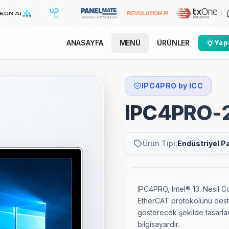
ANASAYFA
MENÜ
ÜRÜNLER
Yapa
IPC4PRO by ICC
IPC4PRO-
Ürün Tipi:
Endüstriyel P
IPC4PRO, Intel® 13. Nesil C
EtherCAT protokolünü dest
gösterecek şekilde tasarla
bilgisayardır.