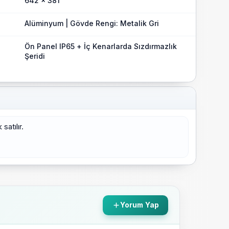
642 x 381
ara dayanıklı ve özelleştirilebilir seçeneklerle dolu
rda yüksek performanslı, güvenilir panel bilişim için
Alüminyum | Gövde Rengi: Metalik Gri
Ön Panel IP65 + İç Kenarlarda Sızdırmazlık
Şeridi
satılır.
Yorum Yap