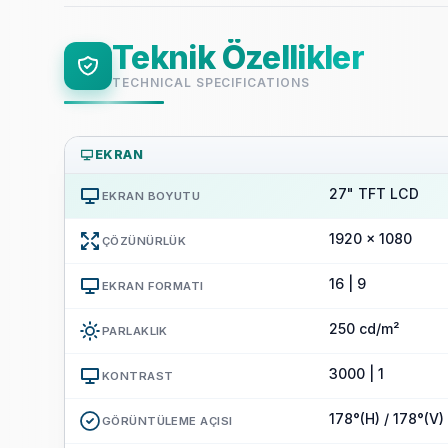
Teknik Özellikler
TECHNICAL SPECIFICATIONS
EKRAN
27" TFT LCD
EKRAN BOYUTU
1920 x 1080
ÇÖZÜNÜRLÜK
16 | 9
EKRAN FORMATI
250 cd/m²
PARLAKLIK
3000 | 1
KONTRAST
178°(H) / 178°(V)
GÖRÜNTÜLEME AÇISI