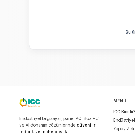
Bu ü
MENÜ
ICC
ICC Kimdir
Endüstriyel bilgisayar, panel PC, Box PC
Endüstriyel
ve AI donanım çözümlerinde
güvenilir
Yapay Zeka
tedarik ve mühendislik
.