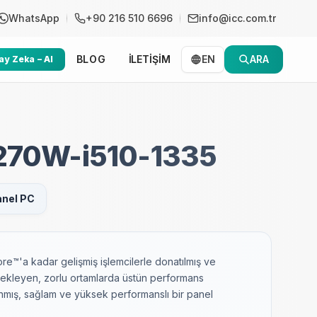
WhatsApp
+90 216 510 6696
info@icc.com.tr
BLOG
İLETİŞİM
EN
ARA
y Zeka – AI
270W-i510-1335
anel PC
ore™'a kadar gelişmiş işlemcilerle donatılmış ve
ekleyen, zorlu ortamlarda üstün performans
nmış, sağlam ve yüksek performanslı bir panel