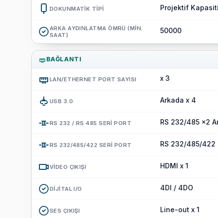
Projektif Kapasit
DOKUNMATIK TIPI
ARKA AYDINLATMA ÖMRÜ (MIN.
50000
SAAT)
BAĞLANTI
x 3
LAN/ETHERNET PORT SAYISI
Arkada x 4
USB 3.0
RS 232/485 x2 An
RS 232 / RS 485 SERI PORT
RS 232/485/422 x
RS 232/485/422 SERI PORT
HDMI x 1
VIDEO ÇIKIŞI
4DI / 4DO
DIJITAL I/O
Line-out x 1
SES ÇIKIŞI