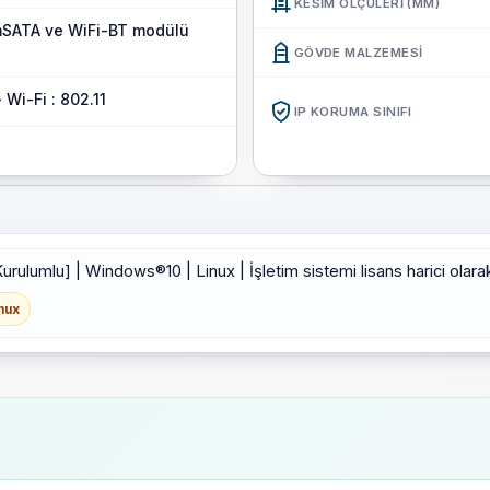
KESIM ÖLÇÜLERI (MM)
Kurulumu kolay, zorlu koşull
[mSATA ve WiFi-BT modülü
olan IPC4PRO, zorlu ortamla
GÖVDE MALZEMESI
birinci sınıf bir seçimdir.
 Wi-Fi : 802.11
IP KORUMA SINIFI
ulumlu] | Windows®10 | Linux | İşletim sistemi lisans harici olarak 
nux