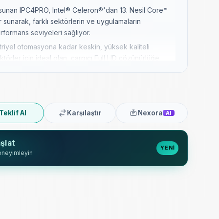
 sunan IPC4PRO, Intel® Celeron®'dan 13. Nesil Core™
er sunarak, farklı sektörlerin ve uygulamaların
erformans seviyeleri sağlıyor.
iyel otomasyona kadar keskin, yüksek kaliteli
törler için ideal olan, çarpıcı Full HD çözünürlüğe
neklerine sahiptir.
etilen IPC4PRO, IP65 dereceli ön paneli ve fanlı/fansız
arda bile güvenilir performans ve toza ve suya karşı
Teklif Al
Karşılaştır
Nexora
AI
ESA100 yapılandırmaları dahil olmak üzere esnek
m hızlı ve basit hale getirilir ve her türlü kuruluma
şlat
nır.
YENİ
eneyimleyin
e sağlam bir gövde ile üretilen IPC4PRO, uzun yıllar
met sunmak üzere tasarlanmıştır ve bu da onu uzun
için mükemmel bir yatırım haline getirir.
ı ve EtherCAT protokol uyumluluğu ile kapsamlı
armaşık ağlar ve otomatik sistemlerle kusursuz