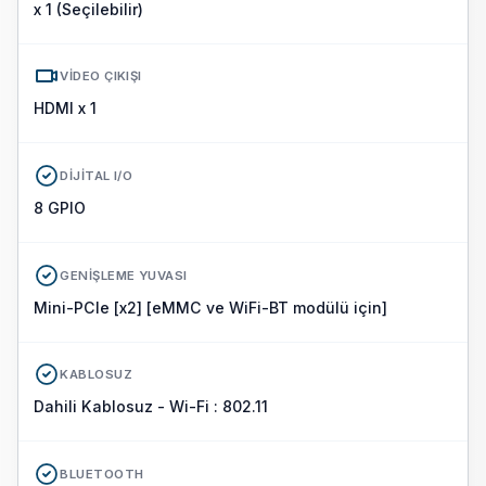
x 1 (Seçilebilir)
VIDEO ÇIKIŞI
HDMI x 1
DIJITAL I/O
8 GPIO
GENIŞLEME YUVASI
Mini-PCIe [x2] [eMMC ve WiFi-BT modülü için]
KABLOSUZ
Dahili Kablosuz - Wi-Fi : 802.11
BLUETOOTH