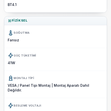
BT4.1
FIZIKSEL
SOĞUTMA
Fansız
GÜÇ TÜKETIMI
41W
MONTAJ TIPI
VESA / Panel Tipi Montaj | Montaj Aparatı Dahil
Değildir.
BESLEME VOLTAJI