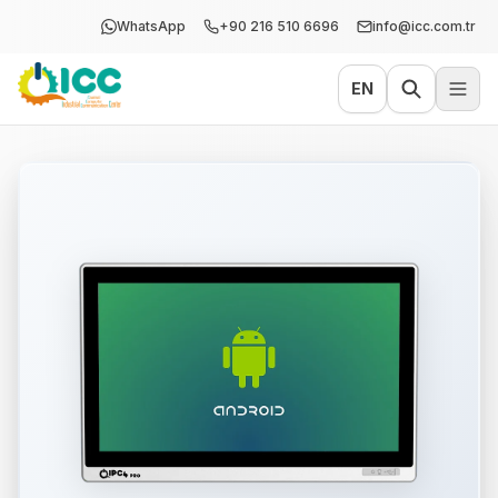
WhatsApp
+90 216 510 6696
info@icc.com.tr
EN