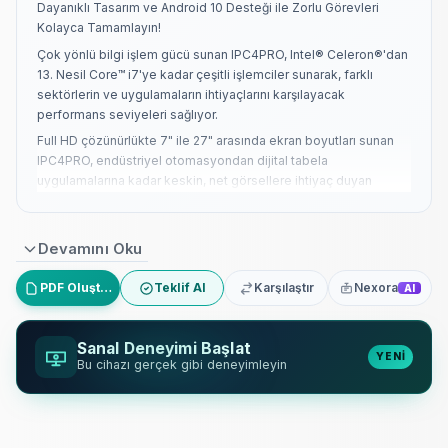
Dayanıklı Tasarım ve Android 10 Desteği ile Zorlu Görevleri
Kolayca Tamamlayın!
Çok yönlü bilgi işlem gücü sunan IPC4PRO, Intel® Celeron®'dan
13. Nesil Core™ i7'ye kadar çeşitli işlemciler sunarak, farklı
sektörlerin ve uygulamaların ihtiyaçlarını karşılayacak
performans seviyeleri sağlıyor.
Full HD çözünürlükte 7" ile 27" arasında ekran boyutları sunan
IPC4PRO, endüstriyel otomasyondan dijital tabela
uygulamalarına kadar keskin, net görsellere ihtiyaç duyan
sektörler için idealdir.
IPC4PRO, fan içermeyen konfigürasyonlarda sunulan IP65 sınıfı
ön paneliyle en zorlu koşullara dayanacak şekilde tasarlanmıştır
Devamını Oku
ve zorlu ortamlarda dayanıklılık ve güvenilirlik sağlar.
PDF Oluştur
Teklif Al
Karşılaştır
Nexora
AI
Hızlı ve kolay kurulum sağlayan IPC4PRO, panel gömülü,
VESA75 ve VESA100 yapılandırmaları dahil olmak üzere esnek
montaj seçeneklerini destekleyerek her türlü kuruluma
Sanal Deneyimi Başlat
sorunsuz bir şekilde uyum sağlar.
YENİ
Bu cihazı gerçek gibi deneyimleyin
Yüksek kaliteli bileşenler ve sağlam bir gövde ile üretilen
IPC4PRO, uzun ömürlü performans sunarak, zorlu uygulamalar
için minimum bakım ihtiyacıyla yıllarca sorunsuz çalışma sağlar.
Kapsamlı bağlantı için IPC4PRO, çeşitli sektörlerdeki karmaşık