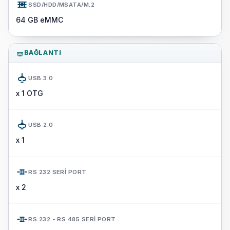
SSD/HDD/MSATA/M.2
64 GB eMMC
BAĞLANTI
USB 3.0
x 1 OTG
USB 2.0
x 1
RS 232 SERI PORT
x 2
RS 232 - RS 485 SERI PORT