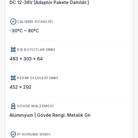
DC 12-36V [Adaptör Pakete Dahildir.]
ÇALIŞMA SICAKLIĞI
-30°C ~ 80°C
DIŞ BOYUTLAR (MM)
463 x 303 x 64
KESIM ÖLÇÜLERI (MM)
452 x 292
GÖVDE MALZEMESI
Alüminyum | Gövde Rengi: Metalik Gri
IP KORUMA SINIFI