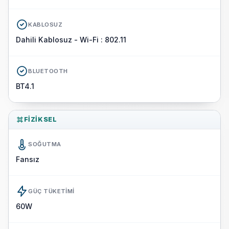
KABLOSUZ
Dahili Kablosuz - Wi-Fi : 802.11
BLUETOOTH
BT4.1
FIZIKSEL
SOĞUTMA
Fansız
GÜÇ TÜKETIMI
60W