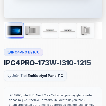
IPC4PRO by ICC
IPC4PRO-173W-i310-1215
Ürün Tipi:
Endüstriyel Panel PC
IPC4PRO, Intel® 13. Nesil Core™'a kadar gelişmiş işlemcilerle
donatılmış ve EtherCAT protokolünü destekleyen, zorlu
ortamlarda üstün performans gösterecek şekilde tasarlanmış,