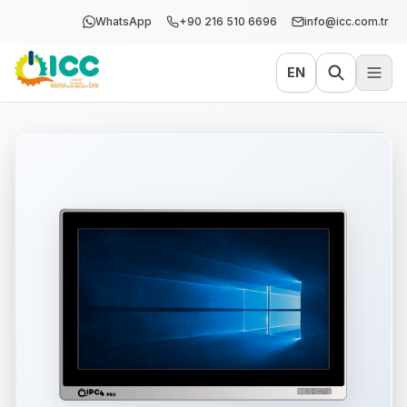
WhatsApp
+90 216 510 6696
info@icc.com.tr
EN