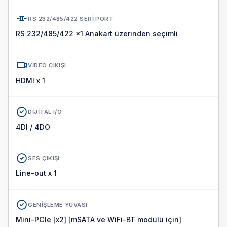
RS 232/485/422 SERI PORT
RS 232/485/422 x1 Anakart üzerinden seçimli
VIDEO ÇIKIŞI
HDMI x 1
DIJITAL I/O
4DI / 4DO
SES ÇIKIŞI
Line-out x 1
GENIŞLEME YUVASI
Mini-PCIe [x2] [mSATA ve WiFi-BT modülü için]