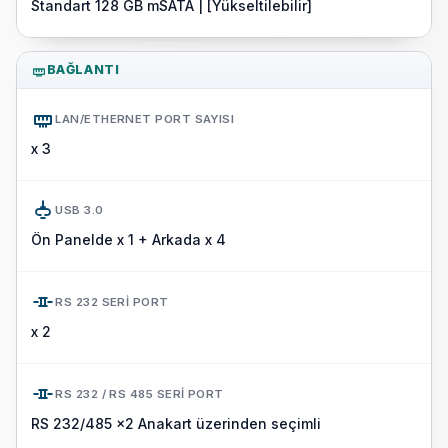
Standart 128 GB mSATA | [Yükseltilebilir]
BAĞLANTI
LAN/ETHERNET PORT SAYISI
x 3
USB 3.0
Ön Panelde x 1 + Arkada x 4
RS 232 SERI PORT
x 2
RS 232 / RS 485 SERI PORT
RS 232/485 x2 Anakart üzerinden seçimli