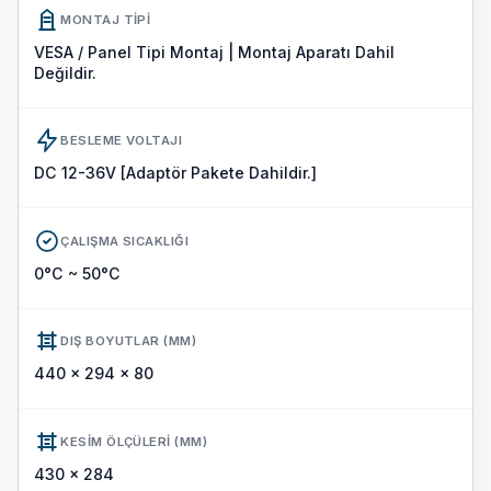
MONTAJ TIPI
VESA / Panel Tipi Montaj | Montaj Aparatı Dahil
Değildir.
BESLEME VOLTAJI
DC 12-36V [Adaptör Pakete Dahildir.]
ÇALIŞMA SICAKLIĞI
0°C ~ 50°C
DIŞ BOYUTLAR (MM)
440 x 294 x 80
KESIM ÖLÇÜLERI (MM)
430 x 284