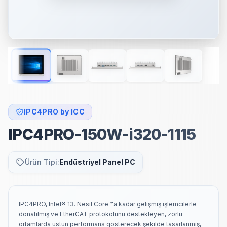
IPC4PRO by ICC
IPC4PRO-150W-i320-1115
Ürün Tipi:
Endüstriyel Panel PC
IPC4PRO, Intel® 13. Nesil Core™'a kadar gelişmiş işlemcilerle
donatılmış ve EtherCAT protokolünü destekleyen, zorlu
ortamlarda üstün performans gösterecek şekilde tasarlanmış,