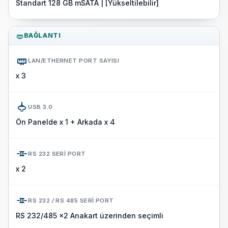
Standart 128 GB mSATA | [Yükseltilebilir]
BAĞLANTI
LAN/ETHERNET PORT SAYISI
x 3
USB 3.0
Ön Panelde x 1 + Arkada x 4
RS 232 SERI PORT
x 2
RS 232 / RS 485 SERI PORT
RS 232/485 x2 Anakart üzerinden seçimli