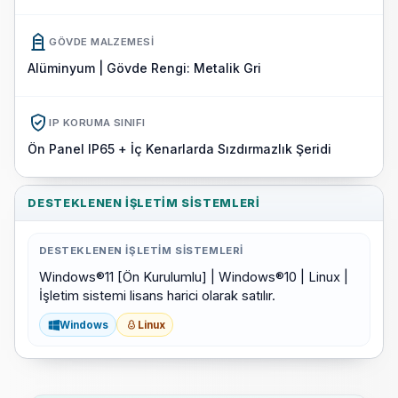
GÖVDE MALZEMESI
Alüminyum | Gövde Rengi: Metalik Gri
IP KORUMA SINIFI
Ön Panel IP65 + İç Kenarlarda Sızdırmazlık Şeridi
DESTEKLENEN İŞLETIM SISTEMLERI
DESTEKLENEN İŞLETIM SISTEMLERI
Windows®11 [Ön Kurulumlu] | Windows®10 | Linux |
İşletim sistemi lisans harici olarak satılır.
Windows
Linux