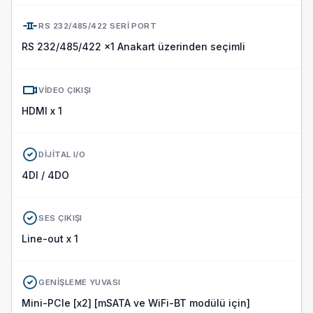
RS 232/485/422 SERI PORT
RS 232/485/422 x1 Anakart üzerinden seçimli
VIDEO ÇIKIŞI
HDMI x 1
DIJITAL I/O
4DI / 4DO
SES ÇIKIŞI
Line-out x 1
GENIŞLEME YUVASI
Mini-PCIe [x2] [mSATA ve WiFi-BT modülü için]