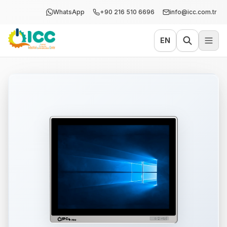
WhatsApp
+90 216 510 6696
info@icc.com.tr
EN