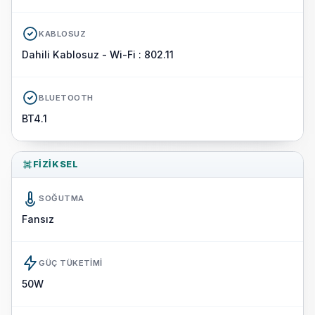
KABLOSUZ
Dahili Kablosuz - Wi-Fi : 802.11
BLUETOOTH
BT4.1
FIZIKSEL
SOĞUTMA
Fansız
GÜÇ TÜKETIMI
50W