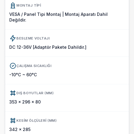
MONTAJ TIPI
VESA / Panel Tipi Montaj | Montaj Aparatı Dahil
Değildir.
BESLEME VOLTAJI
DC 12-36V [Adaptör Pakete Dahildir.]
ÇALIŞMA SICAKLIĞI
-10°C ~ 60°C
DIŞ BOYUTLAR (MM)
353 x 296 x 80
KESIM ÖLÇÜLERI (MM)
342 x 285