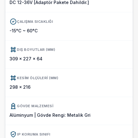
DC 12-36V [Adaptör Pakete Dahildir.]
ÇALIŞMA SICAKLIĞI
-15°C ~ 60°C
DIŞ BOYUTLAR (MM)
309 x 227 x 64
KESIM ÖLÇÜLERI (MM)
298 x 216
GÖVDE MALZEMESI
Alüminyum | Gövde Rengi: Metalik Gri
IP KORUMA SINIFI