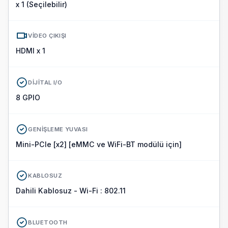
x 1 (Seçilebilir)
VIDEO ÇIKIŞI
HDMI x 1
DIJITAL I/O
8 GPIO
GENIŞLEME YUVASI
Mini-PCIe [x2] [eMMC ve WiFi-BT modülü için]
KABLOSUZ
Dahili Kablosuz - Wi-Fi : 802.11
BLUETOOTH