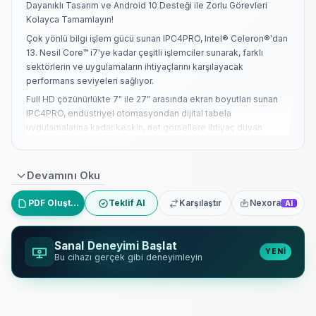
Dayanıklı Tasarım ve Android 10 Desteği ile Zorlu Görevleri
Kolayca Tamamlayın!
Çok yönlü bilgi işlem gücü sunan IPC4PRO, Intel® Celeron®'dan
13. Nesil Core™ i7'ye kadar çeşitli işlemciler sunarak, farklı
sektörlerin ve uygulamaların ihtiyaçlarını karşılayacak
performans seviyeleri sağlıyor.
Full HD çözünürlükte 7" ile 27" arasında ekran boyutları sunan
IPC4PRO, endüstriyel otomasyondan dijital tabela
uygulamalarına kadar keskin, net görsellere ihtiyaç duyan
sektörler için idealdir.
IPC4PRO, fan içermeyen konfigürasyonlarda sunulan IP65 sınıfı
ön paneliyle en zorlu koşullara dayanacak şekilde tasarlanmıştır
Devamını Oku
ve zorlu ortamlarda dayanıklılık ve güvenilirlik sağlar.
PDF Oluştur
Teklif Al
Karşılaştır
Nexora
AI
Hızlı ve kolay kurulum sağlayan IPC4PRO, panel gömülü,
VESA75 ve VESA100 yapılandırmaları dahil olmak üzere esnek
montaj seçeneklerini destekleyerek her türlü kuruluma
Sanal Deneyimi Başlat
sorunsuz bir şekilde uyum sağlar.
YENİ
Bu cihazı gerçek gibi deneyimleyin
Yüksek kaliteli bileşenler ve sağlam bir gövde ile üretilen
IPC4PRO, uzun ömürlü performans sunarak, zorlu uygulamalar
için minimum bakım ihtiyacıyla yıllarca sorunsuz çalışma sağlar.
Kapsamlı bağlantı için IPC4PRO, çeşitli sektörlerdeki karmaşık