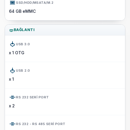
SSD/HDD/MSATA/M.2
64 GB eMMC
BAĞLANTI
USB 3.0
x 1 OTG
USB 2.0
x 1
RS 232 SERI PORT
x 2
RS 232 - RS 485 SERI PORT