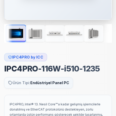
IPC4PRO by ICC
IPC4PRO-116W-i510-1235
Ürün Tipi:
Endüstriyel Panel PC
IPC4PRO, Intel® 13. Nesil Core™'a kadar gelişmiş işlemcilerle
donatılmış ve EtherCAT protokolünü destekleyen, zorlu
ortamlarda üstün performans gösterecek şekilde tasarlanmış,