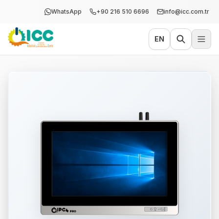
WhatsApp
+90 216 510 6696
info@icc.com.tr
EN