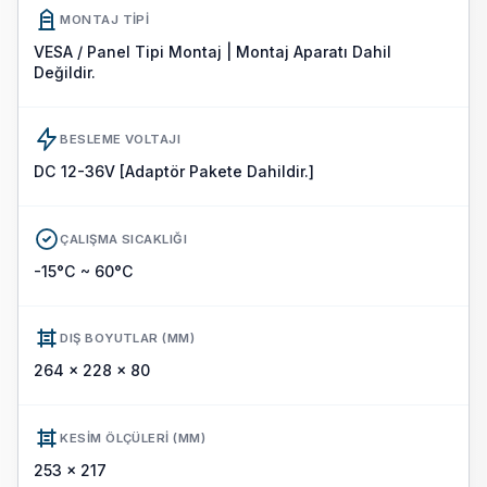
MONTAJ TIPI
VESA / Panel Tipi Montaj | Montaj Aparatı Dahil
Değildir.
BESLEME VOLTAJI
DC 12-36V [Adaptör Pakete Dahildir.]
ÇALIŞMA SICAKLIĞI
-15°C ~ 60°C
DIŞ BOYUTLAR (MM)
264 x 228 x 80
KESIM ÖLÇÜLERI (MM)
253 x 217