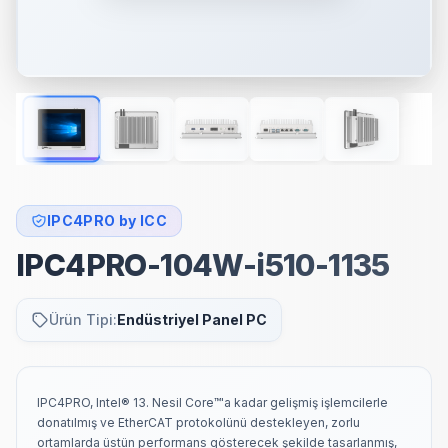
IPC4PRO by ICC
IPC4PRO-104W-i510-1135
Ürün Tipi:
Endüstriyel Panel PC
IPC4PRO, Intel® 13. Nesil Core™'a kadar gelişmiş işlemcilerle
donatılmış ve EtherCAT protokolünü destekleyen, zorlu
ortamlarda üstün performans gösterecek şekilde tasarlanmış,