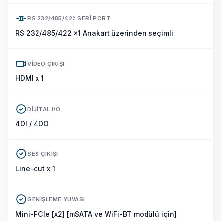
RS 232/485/422 SERI PORT
RS 232/485/422 x1 Anakart üzerinden seçimli
VIDEO ÇIKIŞI
HDMI x 1
DIJITAL I/O
4DI / 4DO
SES ÇIKIŞI
Line-out x 1
GENIŞLEME YUVASI
Mini-PCIe [x2] [mSATA ve WiFi-BT modülü için]