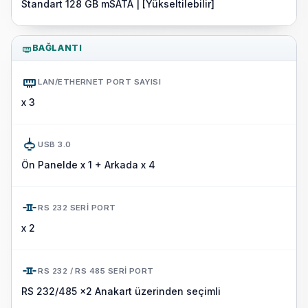
Standart 128 GB mSATA | [Yükseltilebilir]
BAĞLANTI
LAN/ETHERNET PORT SAYISI
x 3
USB 3.0
Ön Panelde x 1 + Arkada x 4
RS 232 SERI PORT
x 2
RS 232 / RS 485 SERI PORT
RS 232/485 x2 Anakart üzerinden seçimli