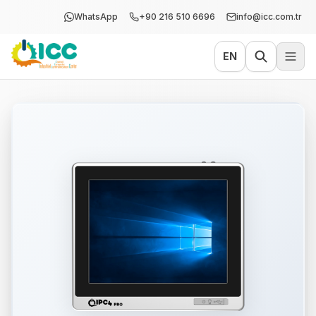
WhatsApp
+90 216 510 6696
info@icc.com.tr
EN