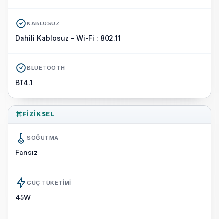
KABLOSUZ
Dahili Kablosuz - Wi-Fi : 802.11
BLUETOOTH
BT4.1
FIZIKSEL
SOĞUTMA
Fansız
GÜÇ TÜKETIMI
45W