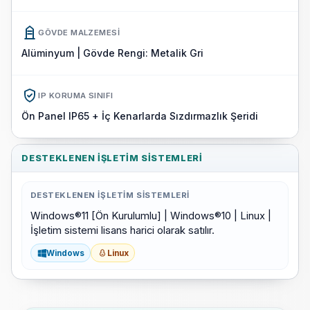
GÖVDE MALZEMESI
Alüminyum | Gövde Rengi: Metalik Gri
IP KORUMA SINIFI
Ön Panel IP65 + İç Kenarlarda Sızdırmazlık Şeridi
DESTEKLENEN İŞLETIM SISTEMLERI
DESTEKLENEN İŞLETIM SISTEMLERI
Windows®11 [Ön Kurulumlu] | Windows®10 | Linux |
İşletim sistemi lisans harici olarak satılır.
Windows
Linux