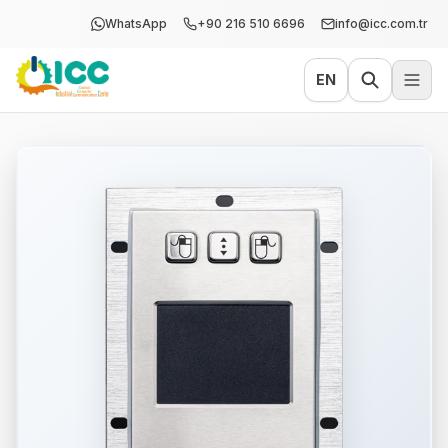
WhatsApp
+90 216 510 6696
info@icc.com.tr
EN