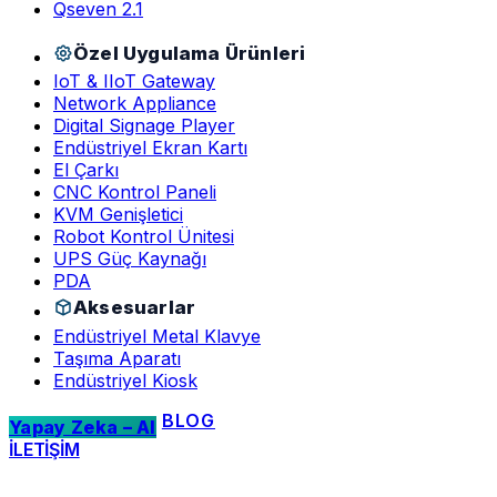
Qseven 2.1
Özel Uygulama Ürünleri
IoT & IIoT Gateway
Network Appliance
Digital Signage Player
Endüstriyel Ekran Kartı
El Çarkı
CNC Kontrol Paneli
KVM Genişletici
Robot Kontrol Ünitesi
UPS Güç Kaynağı
PDA
Aksesuarlar
Endüstriyel Metal Klavye
Taşıma Aparatı
Endüstriyel Kiosk
BLOG
Yapay Zeka – AI
İLETİŞİM