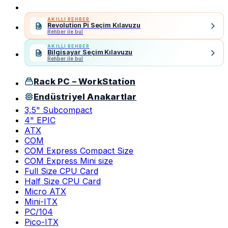
AKILLI REHBER
Revolution Pi Seçim Kılavuzu
Rehber ile bul
AKILLI REHBER
Bilgisayar Seçim Kılavuzu
Rehber ile bul
Rack PC – WorkStation
Endüstriyel Anakartlar
3,5" Subcompact
4" EPIC
ATX
COM
COM Express Compact Size
COM Express Mini size
Full Size CPU Card
Half Size CPU Card
Micro ATX
Mini-ITX
PC/104
Pico-ITX