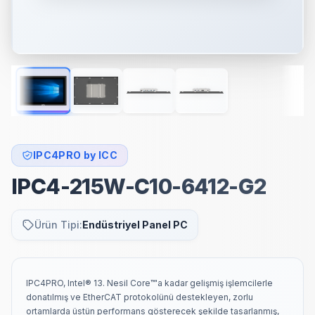
IPC4PRO by ICC
IPC4-215W-C10-6412-G2
Ürün Tipi:
Endüstriyel Panel PC
IPC4PRO, Intel® 13. Nesil Core™'a kadar gelişmiş işlemcilerle
donatılmış ve EtherCAT protokolünü destekleyen, zorlu
ortamlarda üstün performans gösterecek şekilde tasarlanmış,