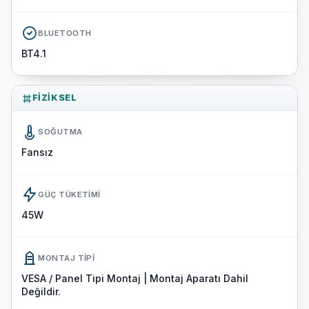
BLUETOOTH
BT4.1
FIZIKSEL
SOĞUTMA
Fansız
GÜÇ TÜKETIMI
45W
MONTAJ TIPI
VESA / Panel Tipi Montaj | Montaj Aparatı Dahil
Değildir.