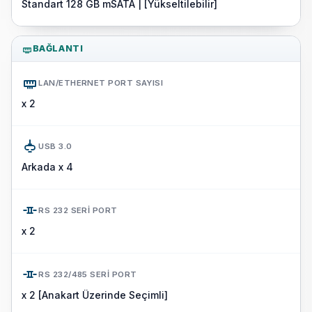
Standart 128 GB mSATA | [Yükseltilebilir]
BAĞLANTI
LAN/ETHERNET PORT SAYISI
x 2
USB 3.0
Arkada x 4
RS 232 SERI PORT
x 2
RS 232/485 SERI PORT
x 2 [Anakart Üzerinde Seçimli]