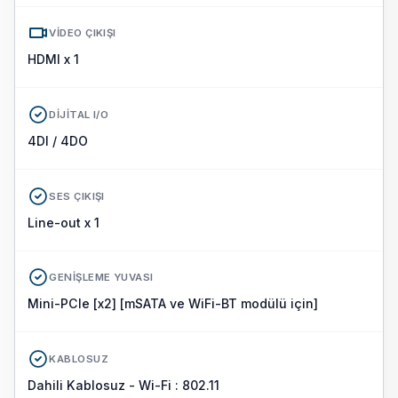
VIDEO ÇIKIŞI
HDMI x 1
DIJITAL I/O
4DI / 4DO
SES ÇIKIŞI
Line-out x 1
GENIŞLEME YUVASI
Mini-PCIe [x2] [mSATA ve WiFi-BT modülü için]
KABLOSUZ
Dahili Kablosuz - Wi-Fi : 802.11