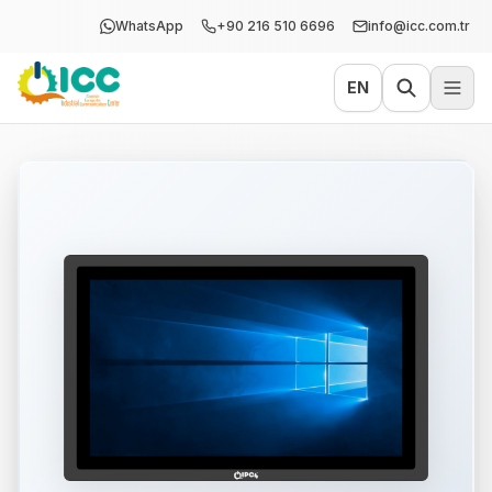
WhatsApp
+90 216 510 6696
info@icc.com.tr
EN