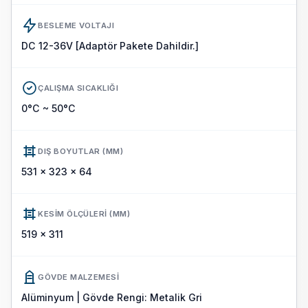
BESLEME VOLTAJI
DC 12-36V [Adaptör Pakete Dahildir.]
ÇALIŞMA SICAKLIĞI
0°C ~ 50°C
DIŞ BOYUTLAR (MM)
531 x 323 x 64
KESIM ÖLÇÜLERI (MM)
519 x 311
GÖVDE MALZEMESI
Alüminyum | Gövde Rengi: Metalik Gri