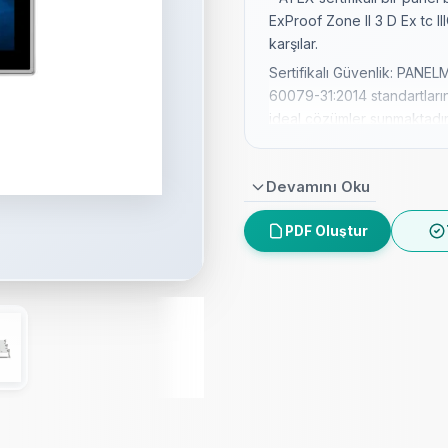
ExProof Zone II 3 D Ex tc II
karşılar.
Sertifikalı Güvenlik: PAN
60079-31:2014 standartlarına
ideal çözümler sunmaktadır
Güçlü Performans: Intel® C
seçenekleriyle her ihtiyac
Devamını Oku
bile kesintisiz çalışmayı gar
Çok Yönlü Kullanım: 12.1" il
PDF Oluştur
seçenekleriyle farklı sektör
boyutlarıyla tüm uygulamal
Dayanıklı Tasarım: IP65 uyu
zorlu ortamlarda bile uzun 
zorlu koşullara dayanıklıdır.
Kolay Kurulum: Panel gömü
seçenekleriyle hızlı ve kol
zamandan tasarruf sağlar.