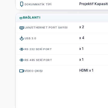
Projektif Kapasit
DOKUNMATIK TIPI
BAĞLANTI
x 2
LAN/ETHERNET PORT SAYISI
x 4
USB 3.0
x 1
RS 232 SERI PORT
x 1
RS 485 SERI PORT
HDMI x 1
VIDEO ÇIKIŞI