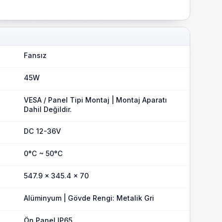
Fansız
45W
VESA / Panel Tipi Montaj | Montaj Aparatı
Dahil Değildir.
DC 12-36V
0°C ~ 50°C
547.9 x 345.4 x 70
Alüminyum | Gövde Rengi: Metalik Gri
Ön Panel IP65