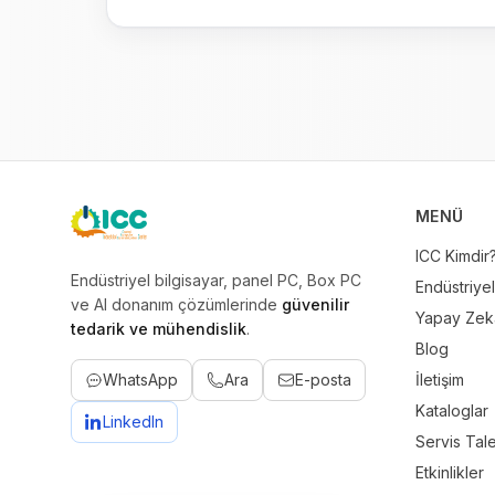
MENÜ
ICC
ICC Kimdir
Endüstriyel bilgisayar, panel PC, Box PC
Endüstriyel
ve AI donanım çözümlerinde
güvenilir
Yapay Zeka
tedarik ve mühendislik
.
Blog
WhatsApp
Ara
E-posta
İletişim
Kataloglar
LinkedIn
Servis Tal
Etkinlikler