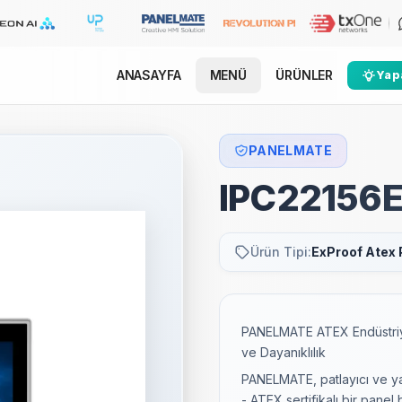
ANASAYFA
MENÜ
ÜRÜNLER
Yapa
PANELMATE
IPC22156
Ürün Tipi:
ExProof Atex 
PANELMATE ATEX Endüstriy
ve Dayanıklılık
PANELMATE, patlayıcı ve yan
- ATEX sertifikalı bir panel