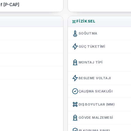
if [P-CAP]
FIZIKSEL
SOĞUTMA
GÜÇ TÜKETIMI
MONTAJ TIPI
BESLEME VOLTAJI
ÇALIŞMA SICAKLIĞI
DIŞ BOYUTLAR (MM)
GÖVDE MALZEMESI
IP KORUMA SINIFI