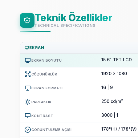
Teknik Özellikler
TECHNICAL SPECIFICATIONS
EKRAN
15.6" TFT LCD
EKRAN BOYUTU
1920 x 1080
ÇÖZÜNÜRLÜK
16 | 9
EKRAN FORMATI
250 cd/m²
PARLAKLIK
3000 | 1
KONTRAST
178°(H) / 178°(V)
GÖRÜNTÜLEME AÇISI