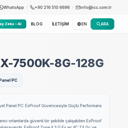
WhatsApp
+90 216 510 6696
info@icc.com.tr
BLOG
İLETİŞİM
EN
ARA
y Zeka – AI
EX-7500K-8G-128G
Panel PC
el Panel PC: ExProof Güvencesiyle Güçlü Performans
ıcı ortamlarda güvenli bir şekilde çalışabilen ExProof
 bilgisayarıdır. ExProof Zone II 3 G Ex ec IIC T4 Gc ve