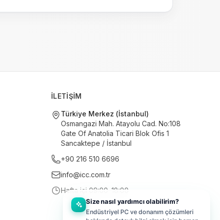
İLETİŞİM
Türkiye Merkez (İstanbul)
Osmangazi Mah. Atayolu Cad. No:108
Gate Of Anatolia Ticari Blok Ofis 1
Sancaktepe / İstanbul
+90 216 510 6696
info@icc.com.tr
Hafta içi 09:00–18:00
Size nasıl yardımcı olabilirim?
Endüstriyel PC ve donanım çözümleri
hakkında detaylı bilgi almak için hemen