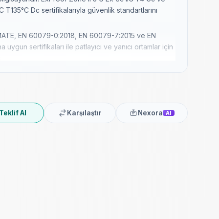
IC T135°C Dc sertifikalarıyla güvenlik standartlarını
ELMATE, EN 60079-0:2018, EN 60079-7:2015 ve EN
 uygun sertifikaları ile patlayıcı ve yanıcı ortamlar için
.
eleron®'dan 13. Nesil Core™ i7'ye kadar işlemci
a uygun performans sunar. Zorlu endüstriyel koşullarda
anti eder.
e 15.6" ekran boyutları ve Full HD çözünürlük
Teklif Al
Karşılaştır
Nexora
AI
lerde geniş bir kullanım alanına sahiptir. Farklı ekran
ara uygundur.
mlu ön paneli ve fan/fansız tasarım seçenekleri ile
ömürlü kullanım sunar. Sağlam yapısı ile darbelere ve
lü montajı, VESA75 ve VESA100 bağlantı
ay kurulum sağlar. Kullanıcı dostu montaj seçenekleriyle