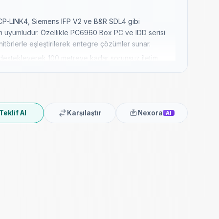
 CP-LINK4, Siemens IFP V2 ve B&R SDL4 gibi
am uyumludur. Özellikle PC6960 Box PC ve IDD serisi
törlerle eşleştirilerek entegre çözümler sunar.
i destekleyerek 100 metreye kadar sorunsuz iletim
 uzaktaki bir monitör ve klavye/fare setini merkezi bir
ealdir.
ndaki kompakt yapısı ve IP20 koruma sınıfı ile dar
formans gösterir. 15W düşük güç tüketimi ile enerji
Teklif Al
Karşılaştır
Nexora
AI