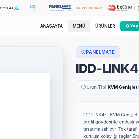
ANASAYFA
MENÜ
ÜRÜNLER
Yapa
PANELMATE
IDD-LINK4
Ürün Tipi:
KVM Genişleti
IDD-LINK4-T KVM Genişleti
profil gövdesi ile endüstri
tasarıma sahiptir. Tek taraf
kurulum kolaylığı sağlar. E