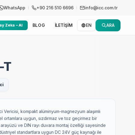
WhatsApp
+90 216 510 6696
info@icc.com.tr
BLOG
İLETİŞİM
EN
ARA
y Zeka – AI
-T
ci
ci Vericisi, kompakt alüminyum-magnezyum alaşımlı
yel ortamlara uygun, sızdırmaz ve toz geçirmez bir
lı arayüzü ve DIN rayı duvara montaj özelliği sayesinde
ndüstriyel standartlara uygun DC 24V güç kaynağı ile