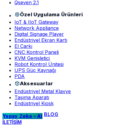
Qseven 2.1
Özel Uygulama Ürünleri
IoT & IIoT Gateway
Network Appliance
Digital Signage Player
Endüstriyel Ekran Kartı
El Çarkı
CNC Kontrol Paneli
KVM Genişletici
Robot Kontrol Ünitesi
UPS Güç Kaynağı
PDA
Aksesuarlar
Endüstriyel Metal Klavye
Taşıma Aparatı
Endüstriyel Kiosk
BLOG
Yapay Zeka – AI
İLETİŞİM