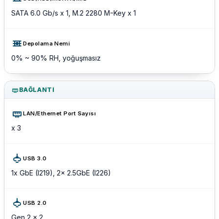
SATA 6.0 Gb/s x 1, M.2 2280 M-Key x 1
Depolama Nemi
0% ~ 90% RH, yoğuşmasız
BAĞLANTI
LAN/Ethernet Port Sayısı
x 3
USB 3.0
1x GbE (I219), 2x 2.5GbE (I226)
USB 2.0
Gen 2 x 2