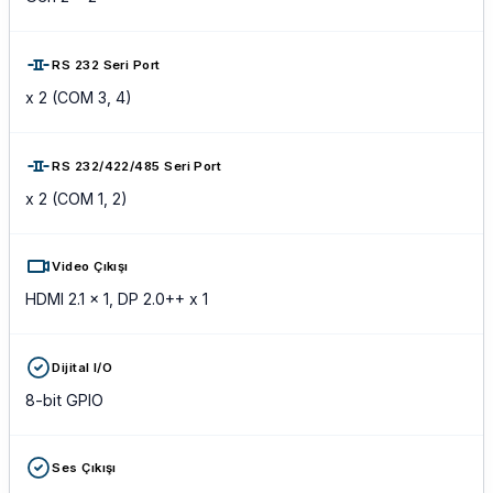
RS 232 Seri Port
x 2 (COM 3, 4)
RS 232/422/485 Seri Port
x 2 (COM 1, 2)
Video Çıkışı
HDMI 2.1 x 1, DP 2.0++ x 1
Dijital I/O
8-bit GPIO
Ses Çıkışı