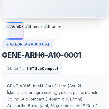
AAEON [An ASUS Co.]
GENE-ARH6-A10-0001
Ürün Tipi:
3.5'' SubCompact
GENE-ARH6, Intel® Core™ Ultra (Seri 2)
İşlemcilerle entegre edilmiş, yüksek performanslı
3.5 inç SubCompact (146mm x 101.7mm)
Anakarttır. Bu varyant, 16 çekirdekli Intel® Core™