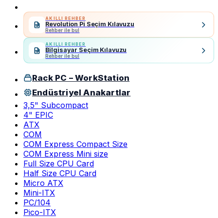
AKILLI REHBER
Revolution Pi Seçim Kılavuzu
Rehber ile bul
AKILLI REHBER
Bilgisayar Seçim Kılavuzu
Rehber ile bul
Rack PC – WorkStation
Endüstriyel Anakartlar
3,5" Subcompact
4" EPIC
ATX
COM
COM Express Compact Size
COM Express Mini size
Full Size CPU Card
Half Size CPU Card
Micro ATX
Mini-ITX
PC/104
Pico-ITX