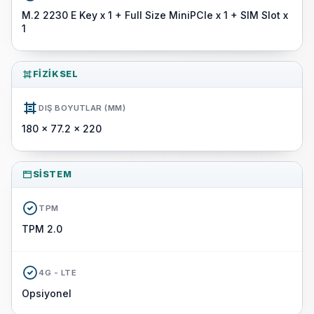
M.2 2230 E Key x 1 + Full Size MiniPCIe x 1 + SIM Slot x
1
FIZIKSEL
DIŞ BOYUTLAR (MM)
180 x 77.2 x 220
SISTEM
TPM
TPM 2.0
4G - LTE
Opsiyonel