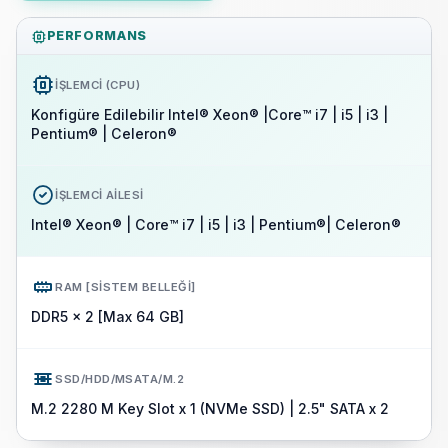
PERFORMANS
İŞLEMCI (CPU)
Konfigüre Edilebilir Intel® Xeon® |Core™ i7 | i5 | i3 |
Pentium® | Celeron®
İŞLEMCI AILESI
Intel® Xeon® | Core™ i7 | i5 | i3 | Pentium®| Celeron®
RAM [SISTEM BELLEĞI]
DDR5 x 2 [Max 64 GB]
SSD/HDD/MSATA/M.2
M.2 2280 M Key Slot x 1 (NVMe SSD) | 2.5" SATA x 2