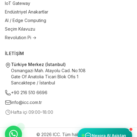
IoT Gateway
Endüstriyel Anakartlar
AI / Edge Computing
Seçim Kılavuzu
Revolution Pi →
İLETİŞİM
Türkiye Merkez (İstanbul)
Osmangazi Mah. Atayolu Cad. No:108
Gate Of Anatolia Ticari Blok Ofis 1
Sancaktepe / İstanbul
+90 216 510 6696
info@icc.com.tr
Hafta içi 09:00–18:00
© 2026 ICC. Tüm hakları saklıdır.
Nexora AI Asistan