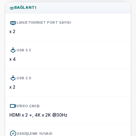
BAĞLANTI
LAN/ETHERNET PORT SAYISI
x 2
USB 3.2
x 4
USB 2.0
x 2
VIDEO ÇIKIŞI
HDMI x 2 +, 4K x 2K @30Hz
GENIŞLEME YUVASI