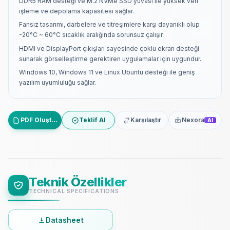
DDR5 RAM desteği ve M.2 NVMe SSD yuvası ile yüksek veri
işleme ve depolama kapasitesi sağlar.
Fansız tasarımı, darbelere ve titreşimlere karşı dayanıklı olup
-20°C ~ 60°C sıcaklık aralığında sorunsuz çalışır.
HDMI ve DisplayPort çıkışları sayesinde çoklu ekran desteği
sunarak görselleştirme gerektiren uygulamalar için uygundur.
Windows 10, Windows 11 ve Linux Ubuntu desteği ile geniş
yazılım uyumluluğu sağlar.
PDF Oluştur
Teklif Al
Karşılaştır
Nexora
AI
Teknik Özellikler
TECHNICAL SPECIFICATIONS
Datasheet