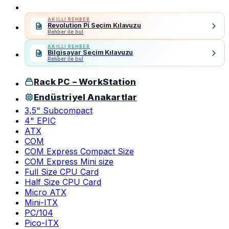
AKILLI REHBER
Revolution Pi Seçim Kılavuzu
Rehber ile bul
AKILLI REHBER
Bilgisayar Seçim Kılavuzu
Rehber ile bul
Rack PC – WorkStation
Endüstriyel Anakartlar
3,5" Subcompact
4" EPIC
ATX
COM
COM Express Compact Size
COM Express Mini size
Full Size CPU Card
Half Size CPU Card
Micro ATX
Mini-ITX
PC/104
Pico-ITX