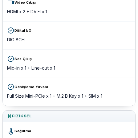
Video Çıkışı
HDMI x 2 + DVI-I x 1
Dijital I/O
DIO 8CH
Ses Çıkışı
Mic-in x 1 + Line-out x 1
Genişleme Yuvası
Full Size Mini-PCIe x 1 + M.2 B Key x 1 + SIM x 1
FIZIKSEL
Soğutma