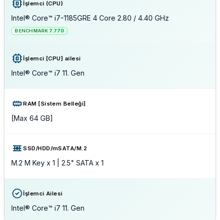
İşlemci (CPU)
Intel® Core™ i7-1185GRE 4 Core 2.80 / 4.40 GHz
BENCHMARK
7.770
İşlemci [CPU] ailesi
Intel® Core™ i7 11. Gen
RAM [Sistem Belleği]
[Max 64 GB]
SSD/HDD/mSATA/M.2
M.2 M Key x 1 | 2.5" SATA x 1
İşlemci Ailesi
Intel® Core™ i7 11. Gen