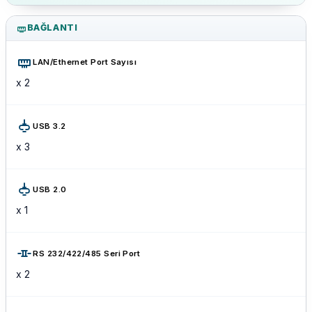
BAĞLANTI
LAN/Ethernet Port Sayısı
x 2
USB 3.2
x 3
USB 2.0
x 1
RS 232/422/485 Seri Port
x 2