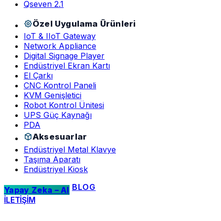
Qseven 2.1
Özel Uygulama Ürünleri
IoT & IIoT Gateway
Network Appliance
Digital Signage Player
Endüstriyel Ekran Kartı
El Çarkı
CNC Kontrol Paneli
KVM Genişletici
Robot Kontrol Ünitesi
UPS Güç Kaynağı
PDA
Aksesuarlar
Endüstriyel Metal Klavye
Taşıma Aparatı
Endüstriyel Kiosk
BLOG
Yapay Zeka – AI
İLETİŞİM