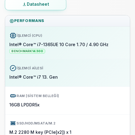
Datasheet
PERFORMANS
İŞLEMCI (CPU)
Intel® Core™ i7-1365UE 10 Core 1.70 / 4.90 GHz
BENCHMARK
14.500
İŞLEMCI AILESI
Intel® Core™ i7 13. Gen
RAM [SISTEM BELLEĞI]
16GB LPDDR5x
SSD/HDD/MSATA/M.2
M.2 2280 M key (PCIe[x2]) x 1