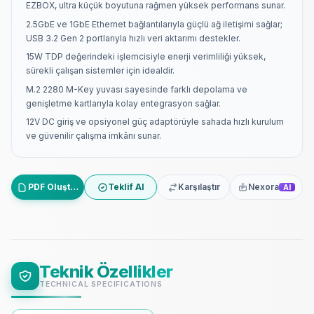
EZBOX, ultra küçük boyutuna rağmen yüksek performans sunar.
2.5GbE ve 1GbE Ethernet bağlantılarıyla güçlü ağ iletişimi sağlar;
USB 3.2 Gen 2 portlarıyla hızlı veri aktarımı destekler.
15W TDP değerindeki işlemcisiyle enerji verimliliği yüksek,
sürekli çalışan sistemler için idealdir.
M.2 2280 M-Key yuvası sayesinde farklı depolama ve
genişletme kartlarıyla kolay entegrasyon sağlar.
12V DC giriş ve opsiyonel güç adaptörüyle sahada hızlı kurulum
ve güvenilir çalışma imkânı sunar.
PDF Oluştur
Teklif Al
Karşılaştır
Nexora
AI
Teknik Özellikler
TECHNICAL SPECIFICATIONS