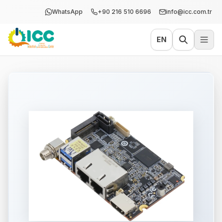
WhatsApp
+90 216 510 6696
info@icc.com.tr
EN