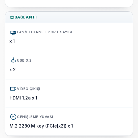
BAĞLANTI
LAN/ETHERNET PORT SAYISI
x 1
USB 3.2
x 2
VIDEO ÇIKIŞI
HDMI 1.2a x 1
GENIŞLEME YUVASI
M.2 2280 M key (PCIe[x2]) x 1