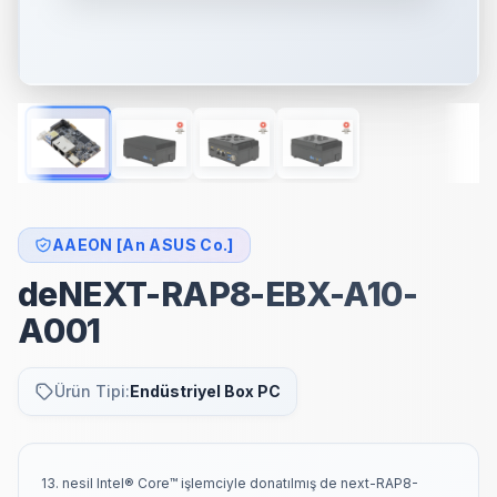
AAEON [An ASUS Co.]
deNEXT-RAP8-EBX-A10-
A001
Ürün Tipi:
Endüstriyel Box PC
13. nesil Intel® Core™ işlemciyle donatılmış de next-RAP8-