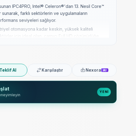
 sunan IPC4PRO, Intel® Celeron®'dan 13. Nesil Core™
er sunarak, farklı sektörlerin ve uygulamaların
erformans seviyeleri sağlıyor.
iyel otomasyona kadar keskin, yüksek kaliteli
törler için ideal olan, çarpıcı Full HD çözünürlüğe
neklerine sahiptir.
etilen IPC4PRO, IP65 dereceli ön paneli ve fanlı/fansız
arda bile güvenilir performans ve toza ve suya karşı
Teklif Al
Karşılaştır
Nexora
AI
ESA100 yapılandırmaları dahil olmak üzere esnek
m hızlı ve basit hale getirilir ve her türlü kuruluma
şlat
nır.
YENİ
eneyimleyin
e sağlam bir gövde ile üretilen IPC4PRO, uzun yıllar
met sunmak üzere tasarlanmıştır ve bu da onu uzun
için mükemmel bir yatırım haline getirir.
ı ve EtherCAT protokol uyumluluğu ile kapsamlı
armaşık ağlar ve otomatik sistemlerle kusursuz