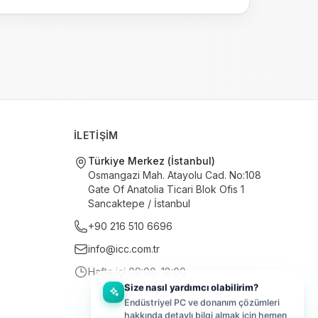
İLETİŞİM
Türkiye Merkez (İstanbul)
Osmangazi Mah. Atayolu Cad. No:108
Gate Of Anatolia Ticari Blok Ofis 1
Sancaktepe / İstanbul
+90 216 510 6696
info@icc.com.tr
Hafta içi 09:00–18:00
Size nasıl yardımcı olabilirim?
Endüstriyel PC ve donanım çözümleri
hakkında detaylı bilgi almak için hemen