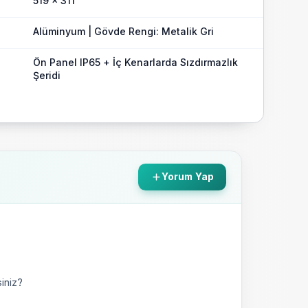
519 x 311
ara dayanıklı ve özelleştirilebilir seçeneklerle dolu
rda yüksek performanslı, güvenilir panel bilişim için
Alüminyum | Gövde Rengi: Metalik Gri
Ön Panel IP65 + İç Kenarlarda Sızdırmazlık
Şeridi
Yorum Yap
iniz?