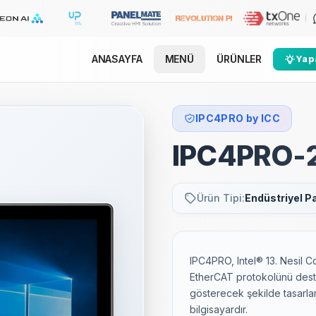
ANASAYFA
MENÜ
ÜRÜNLER
Yapa
IPC4PRO by ICC
IPC4PRO-
Ürün Tipi:
Endüstriyel P
IPC4PRO, Intel® 13. Nesil C
EtherCAT protokolünü dest
gösterecek şekilde tasarla
bilgisayardır.