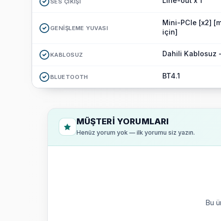
Line-out x 1
SES ÇIKIŞI
Mini-PCIe [x2] 
GENIŞLEME YUVASI
için]
Dahili Kablosuz -
KABLOSUZ
BT4.1
BLUETOOTH
MÜŞTERI YORUMLARI
Henüz yorum yok — ilk yorumu siz yazın.
Bu ü