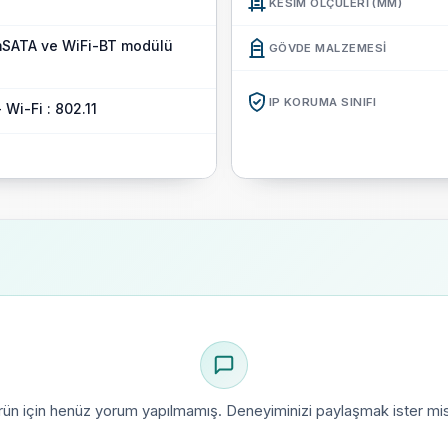
KESIM ÖLÇÜLERI (MM)
Kurulumu kolay, zorlu koşull
olan IPC4PRO, zorlu ortamla
[mSATA ve WiFi-BT modülü
GÖVDE MALZEMESI
birinci sınıf bir seçimdir.
IP KORUMA SINIFI
 Wi-Fi : 802.11
rün için henüz yorum yapılmamış. Deneyiminizi paylaşmak ister mis