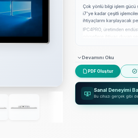
Çok yönlü bilgi işlem gücü
i7'ye kadar çeşitli işlemcil
ihtiyaçlarını karşılayacak p
IPC4PRO, üretimden endüstr
görsellere ihtiyaç duyan sek
sahip 7" ila 27" ekran seçe
Dayanıklılık düşünülerek ür
Devamını Oku
tasarımıyla en zorlu ortaml
dayanıklılık sağlar.
PDF Oluştur
Panel gömülü, VESA75 ve V
montaj seçenekleriyle kurulu
Sanal Deneyimi Ba
sorunsuz entegrasyon sağla
Bu cihazı gerçek gibi d
Yüksek kaliteli bileşenler v
güvenilir ve kesintisiz hiz
vadeli endüstriyel kullanım 
IPC4PRO, çoklu LAN portlar
bağlantıyı destekleyerek k
entegrasyonu garanti eder.