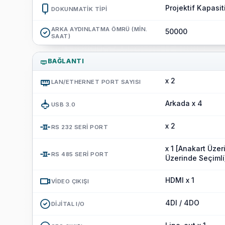
Projektif Kapasit
DOKUNMATIK TIPI
ARKA AYDINLATMA ÖMRÜ (MIN.
50000
SAAT)
BAĞLANTI
x 2
LAN/ETHERNET PORT SAYISI
Arkada x 4
USB 3.0
x 2
RS 232 SERI PORT
x 1 [Anakart Üzer
RS 485 SERI PORT
Üzerinde Seçimli
HDMI x 1
VIDEO ÇIKIŞI
4DI / 4DO
DIJITAL I/O