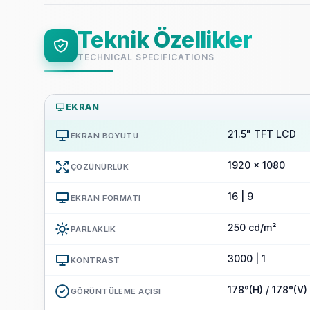
Teknik Özellikler
TECHNICAL SPECIFICATIONS
EKRAN
21.5" TFT LCD
EKRAN BOYUTU
1920 x 1080
ÇÖZÜNÜRLÜK
16 | 9
EKRAN FORMATI
250 cd/m²
PARLAKLIK
3000 | 1
KONTRAST
178°(H) / 178°(V)
GÖRÜNTÜLEME AÇISI