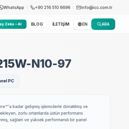
WhatsApp
+90 216 510 6696
info@icc.com.tr
BLOG
İLETİŞİM
EN
ARA
y Zeka – AI
215W-N10-97
anel PC
ore™'a kadar gelişmiş işlemcilerle donatılmış ve
ekleyen, zorlu ortamlarda üstün performans
nmış, sağlam ve yüksek performanslı bir panel