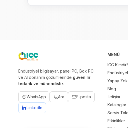
MENÜ
ICC
ICC Kimdir
Endüstriyel bilgisayar, panel PC, Box PC
Endüstriyel
ve AI donanım çözümlerinde
güvenilir
Yapay Zeka
tedarik ve mühendislik
.
Blog
WhatsApp
Ara
E-posta
İletişim
Kataloglar
LinkedIn
Servis Tal
Etkinlikler