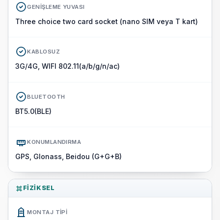
GENIŞLEME YUVASI
Three choice two card socket (nano SIM veya T kart)
KABLOSUZ
3G/4G, WIFI 802.11(a/b/g/n/ac)
BLUETOOTH
BT5.0(BLE)
KONUMLANDIRMA
GPS, Glonass, Beidou (G+G+B)
FIZIKSEL
MONTAJ TIPI