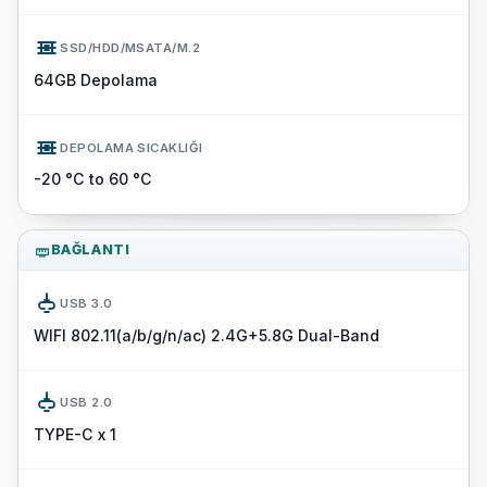
SSD/HDD/MSATA/M.2
64GB Depolama
DEPOLAMA SICAKLIĞI
-20 °C to 60 °C
BAĞLANTI
USB 3.0
WIFI 802.11(a/b/g/n/ac) 2.4G+5.8G Dual-Band
USB 2.0
TYPE-C x 1