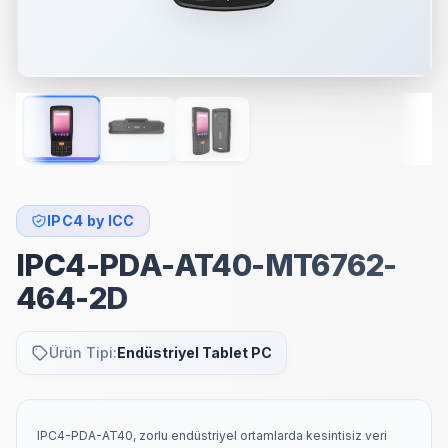
IPC4 by ICC
IPC4-PDA-AT40-MT6762-
464-2D
Ürün Tipi:
Endüstriyel Tablet PC
IPC4-PDA-AT40, zorlu endüstriyel ortamlarda kesintisiz veri