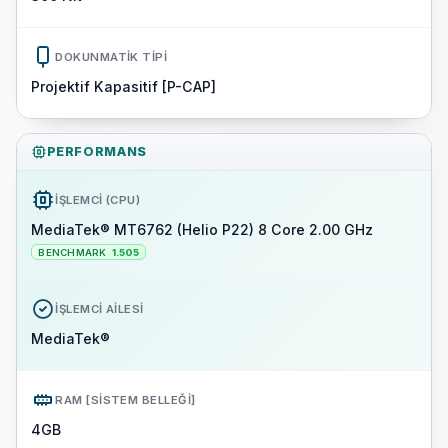
DOKUNMATIK TIPI
Projektif Kapasitif [P-CAP]
PERFORMANS
İŞLEMCI (CPU)
MediaTek® MT6762 (Helio P22) 8 Core 2.00 GHz
BENCHMARK
1.505
İŞLEMCI AILESI
MediaTek®
RAM [SISTEM BELLEĞI]
4GB