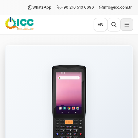
WhatsApp
+90 216 510 6696
info@icc.com.tr
EN