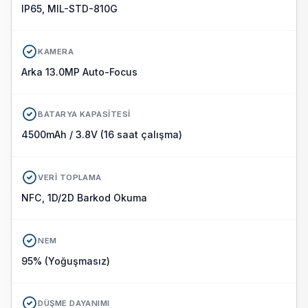
IP65, MIL-STD-810G
KAMERA
Arka 13.0MP Auto-Focus
BATARYA KAPASITESI
4500mAh / 3.8V (16 saat çalışma)
VERI TOPLAMA
NFC, 1D/2D Barkod Okuma
NEM
95% (Yoğuşmasız)
DÜŞME DAYANIMI