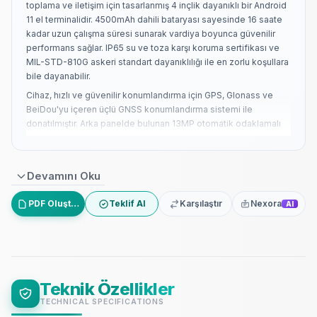
toplama ve iletişim için tasarlanmış 4 inçlik dayanıklı bir Android
11 el terminalidir. 4500mAh dahili bataryası sayesinde 16 saate
kadar uzun çalışma süresi sunarak vardiya boyunca güvenilir
performans sağlar. IP65 su ve toza karşı koruma sertifikası ve
MIL-STD-810G askeri standart dayanıklılığı ile en zorlu koşullara
bile dayanabilir.
Cihaz, hızlı ve güvenilir konumlandırma için GPS, Glonass ve
BeiDou'yu içeren üçlü GNSS konumlandırma sistemi ile
donatılmıştır. Arka panelde bulunan 13MP otomatik odaklamalı
kamera ile kolayca belge ve kanıt fotoğrafı çekilebilir.
Gücünü MT6762 sekiz çekirdekli işlemciden ve IMG GE8320
GPU'dan alan bu el terminali, Android 11 işletim sistemiyle hızlı
Devamını Oku
ve akıcı bir kullanıcı deneyimi sunar. 4GB RAM ve 64GB
depolama kapasitesi, karmaşık uygulamaları ve büyük veri
PDF Oluştur
Teklif Al
Karşılaştır
Nexora
AI
setlerini kolaylıkla yönetir.
Kablosuz iletişimde 2.4G+5.8G dual-band Wi-Fi (802.11
a/b/g/n/ac) ve kesintisiz AP dolaşım desteği bulunur. Bluetooth
5.0 (BLE) ve 3G/4G hücresel ağ desteği ile her zaman bağlantıda
kalır.
Teknik Özellikler
Gövde üzerinde TYPE-C portu, şarj ve veri transferi için Pogo
TECHNICAL SPECIFICATIONS
Pin (Base Charge), UHF ve Tarayıcı Silahı bağlantısı için arka 6