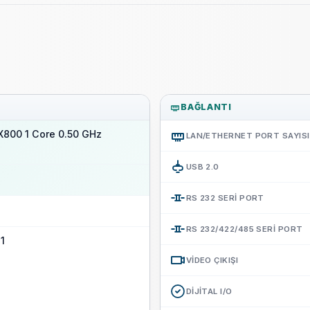
BAĞLANTI
800 1 Core 0.50 GHz
LAN/ETHERNET PORT SAYISI
USB 2.0
RS 232 SERI PORT
RS 232/422/485 SERI PORT
 1
VIDEO ÇIKIŞI
DIJITAL I/O