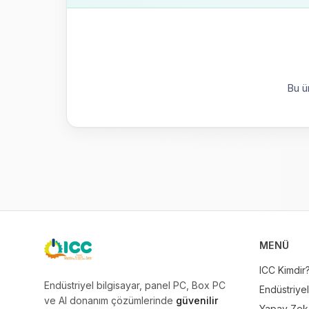
Bu ü
MENÜ
ICC
ICC Kimdir
Endüstriyel bilgisayar, panel PC, Box PC
Endüstriyel
ve AI donanım çözümlerinde
güvenilir
Yapay Zeka