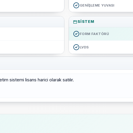
GENIŞLEME YUVASI
SISTEM
FORM FAKTÖRÜ
LVDS
m sistemi lisans harici olarak satılır.