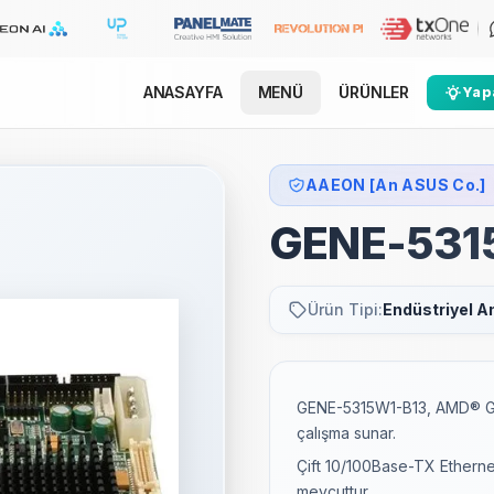
ANASAYFA
MENÜ
ÜRÜNLER
Yapa
AAEON [An ASUS Co.]
GENE-531
Ürün Tipi:
Endüstriyel A
GENE-5315W1-B13, AMD® Geo
çalışma sunar.
Çift 10/100Base-TX Ethernet
mevcuttur.