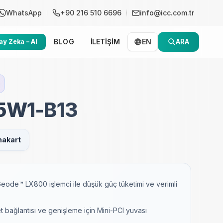
WhatsApp
+90 216 510 6696
info@icc.com.tr
BLOG
İLETİŞİM
EN
ARA
y Zeka – AI
5W1-B13
nakart
de™ LX800 işlemci ile düşük güç tüketimi ve verimli
 bağlantısı ve genişleme için Mini-PCI yuvası