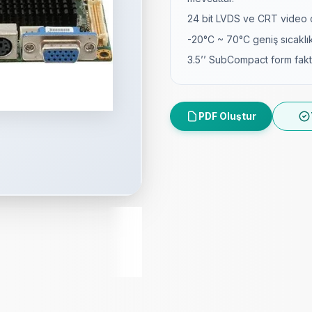
24 bit LVDS ve CRT video çı
-20°C ~ 70°C geniş sıcaklık a
3.5’’ SubCompact form fakt
PDF Oluştur