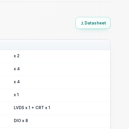
Datasheet
x 2
x 4
x 4
x 1
LVDS x 1 + CRT x 1
DIO x 8