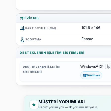
FIZIKSEL
101.6 x 146
KART BOYUTU (MM)
Fansız
SOĞUTMA
DESTEKLENEN İŞLETIM SISTEMLERI
Windows®XP | İşleti
DESTEKLENEN İŞLETIM
SISTEMLERI
Windows
MÜŞTERI YORUMLARI
Henüz yorum yok — ilk yorumu siz yazın.