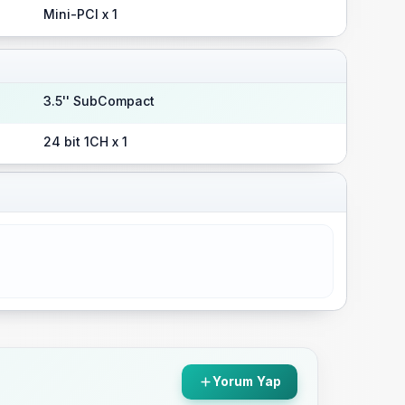
Mini-PCI x 1
3.5'' SubCompact
24 bit 1CH x 1
Yorum Yap