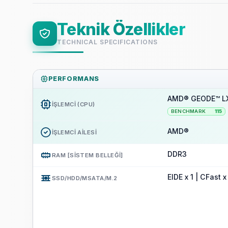
Teknik Özellikler
TECHNICAL SPECIFICATIONS
PERFORMANS
AMD® GEODE™ LX
İŞLEMCI (CPU)
BENCHMARK
115
AMD®
İŞLEMCI AILESI
DDR3
RAM [SISTEM BELLEĞI]
EIDE x 1 | CFast x
SSD/HDD/MSATA/M.2