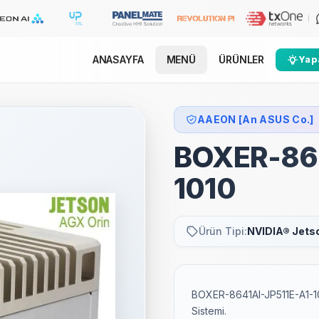
ANASAYFA
MENÜ
ÜRÜNLER
Yapa
AAEON [An ASUS Co.]
BOXER-864
1010
Ürün Tipi:
NVIDIA® Jets
BOXER-8641AI-JP511E-A1-1
Sistemi.