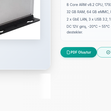
8 Core ARM v8.2 CPU, 179
32 GB RAM, 64 GB eMMC, Mi
2 x GbE LAN, 3 x USB 3.2, 1
DC 12V giriş, -20°C ~ 55°C 
destekler.
PDF Oluştur