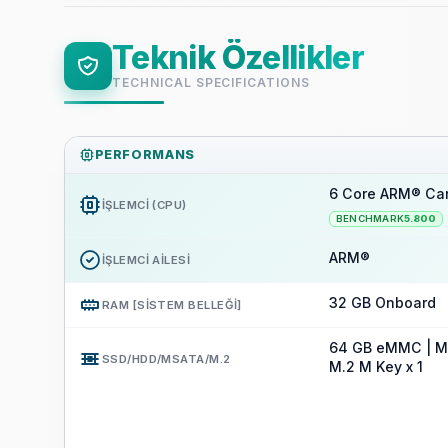
Teknik Özellikler
TECHNICAL SPECIFICATIONS
PERFORMANS
6 Core ARM® Car
İŞLEMCI (CPU)
BENCHMARK
5.800
ARM®
İŞLEMCI AILESI
32 GB Onboard
RAM [SISTEM BELLEĞI]
64 GB eMMC | Mic
SSD/HDD/MSATA/M.2
M.2 M Key x 1