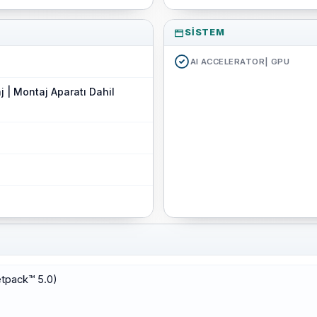
SISTEM
AI ACCELERATOR| GPU
j | Montaj Aparatı Dahil
etpack™ 5.0)