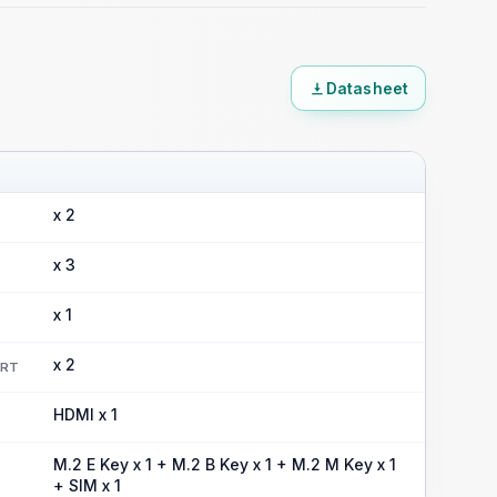
Datasheet
x 2
x 3
x 1
x 2
ORT
HDMI x 1
M.2 E Key x 1 + M.2 B Key x 1 + M.2 M Key x 1
+ SIM x 1