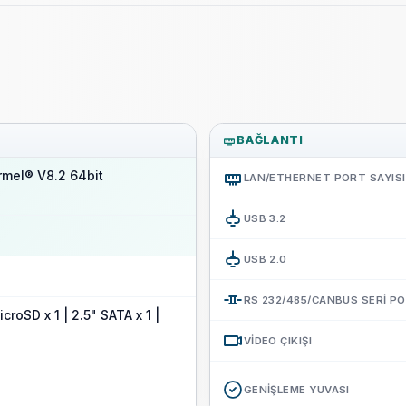
BAĞLANTI
mel® V8.2 64bit
LAN/ETHERNET PORT SAYISI
USB 3.2
USB 2.0
RS 232/485/CANBUS SERI P
roSD x 1 | 2.5" SATA x 1 |
VIDEO ÇIKIŞI
GENIŞLEME YUVASI