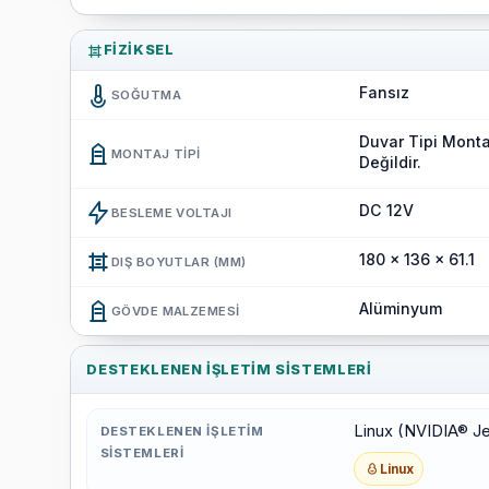
FIZIKSEL
Fansız
SOĞUTMA
Duvar Tipi Monta
MONTAJ TIPI
Değildir.
DC 12V
BESLEME VOLTAJI
180 x 136 x 61.1
DIŞ BOYUTLAR (MM)
Alüminyum
GÖVDE MALZEMESI
DESTEKLENEN İŞLETIM SISTEMLERI
Linux (NVIDIA® J
DESTEKLENEN İŞLETIM
SISTEMLERI
Linux