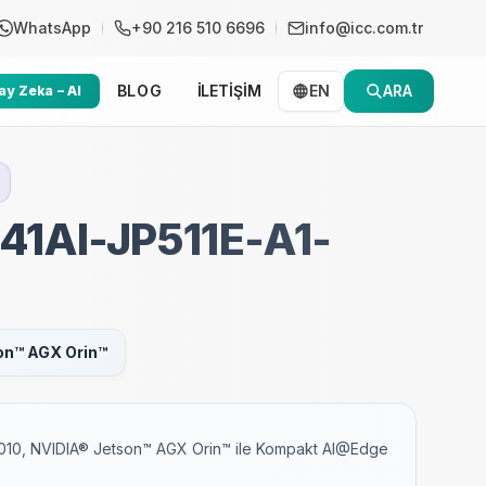
WhatsApp
+90 216 510 6696
info@icc.com.tr
BLOG
İLETİŞİM
EN
ARA
y Zeka – AI
1AI-JP511E-A1-
on™ AGX Orin™
010, NVIDIA® Jetson™ AGX Orin™ ile Kompakt AI@Edge