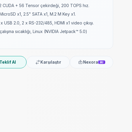
2 CUDA + 56 Tensor çekirdeği, 200 TOPS hız.
croSD x1, 2.5" SATA x1, M.2 M Key x1.
 x USB 2.0, 2 x RS-232/485, HDMI x1 video çıkışı.
çalışma sıcaklığı, Linux (NVIDIA Jetpack™ 5.0)
Teklif Al
Karşılaştır
Nexora
AI